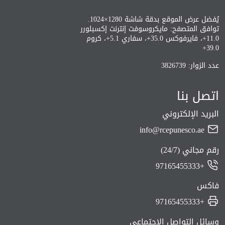
يُفضل عرض الموقع بدقة شاشة 1280×1024.
توافق المتصفح: مايكروسوفت إنترنت إكسبلورر
11.0+، فايرفوكس 35.0+، سفاري 5.1+، كروم
39.0+
عدد الزوار: 3826739
اتصل بنا
البريد الإلكتروني
info@rcepunesco.ae
رقم مجاني (24/7)
+97165455333
فاكس
+97165455333
وسائل التواصل الاجتماعي